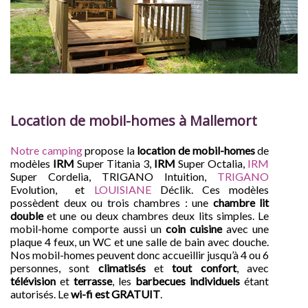
Location de mobil-homes à Mallemort
Notre camping
propose la
location de mobil-homes
de
modèles
IRM
Super Titania 3,
IRM
Super Octalia,
IRM
Super Cordelia, TRIGANO Intuition,
TRIGANO
Evolution, et
LOUISIANE
Déclik. Ces modèles
possèdent deux ou trois chambres : une
chambre lit
double
et une ou deux chambres deux lits simples. Le
mobil-home comporte aussi un
coin cuisine
avec une
plaque 4 feux, un WC et une salle de bain avec douche.
Nos mobil-homes peuvent donc accueillir jusqu’à 4 ou 6
personnes, sont
climatisés
et
tout confort
, avec
télévision
et
terrasse
, les
barbecues individuels
étant
autorisés. Le
wi-fi est GRATUIT
.