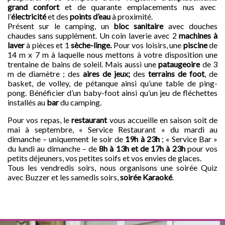
grand confort
et de quarante emplacements nus avec
l’
électricité
et des
points d’eau
à proximité.
Présent sur le camping, un
bloc sanitaire
avec douches
chaudes sans supplément. Un coin laverie avec 2
machines à
laver
à pièces et 1
sèche-linge.
Pour vos loisirs, une
piscine
de
14 m x 7 m à laquelle nous mettons à votre disposition une
trentaine de bains de soleil. Mais aussi une
pataugeoire
de 3
m de diamètre ; des
aires de jeux;
des
terrains de foot
, de
basket, de volley, de pétanque ainsi qu’une table de ping-
pong. Bénéficier d’un baby-foot ainsi qu’un jeu de fléchettes
installés au
bar
du camping.
Pour vos repas, le
restaurant
vous accueille en saison soit de
mai à septembre, « Service Restaurant » du mardi au
dimanche – uniquement le soir de
19h à 23h
; « Service Bar »
du lundi au dimanche – de
8h à 13h et de 17h à 23h
pour vos
petits déjeuners, vos petites soifs et vos envies de glaces.
Tous les vendredis soirs, nous organisons une soirée Quiz
avec Buzzer et les samedis soirs,
soirée Karaoké
.